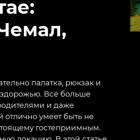
тае:
Чемал,
ательно палатка, рюкзак и
ездорожью. Всё больше
 родителями и даже
й отлично умеет быть не
астоящему гостеприимным.
ую локацию. В этой статье