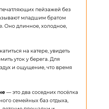
впечатляющих пейзажей без
 называют младшим братом
е. Оно длинное, холодное,
атиться на катере, увидеть
мить уток у берега. Для
здух и ощущение, что время
че
— это два соседних посёлка
ного семейных баз отдыха,
, детские площадки и