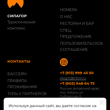
НОМЕРА
СИЛАГОР
О НАС
Туристический
РЕСТОРАН И БАР
комплекс
СПЕЦ.
ПРЕДЛОЖЕНИЕ
ПОЛЬЗОВАТЕЛЬСКОЕ
СОГЛАШЕНИЕ
КОНТАКТЫ
+7 (913) 999 45 50
БАССЕЙН
silagor@inbox.ru
ПРАВИЛА
+7 (903) 948 64 73
ПРОЖИВАНИЯ
Россия, Алтайский край,
пос. Катунь, ул.
ТУРЫ У ПАРТНЕРОВ
Сибирская, 6
ДОПОЛНИТЕЛЬНЫЕ
Используя данный сайт, вы даете согласие на
УСЛУГИ